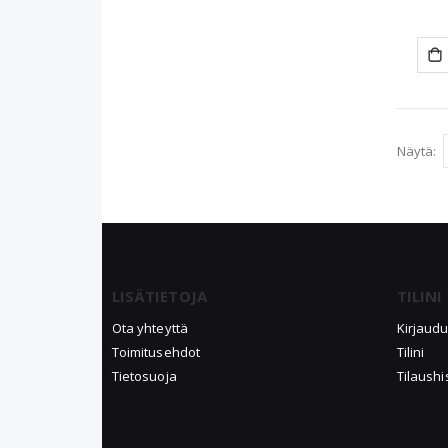
Näytä
LISÄTIETOJA
TILINI
Ota yhteyttä
Kirjaud
Toimitusehdot
Tilini
Tietosuoja
Tilaushi