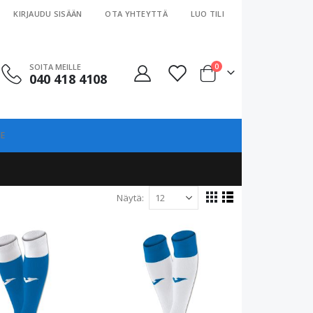
KIRJAUDU SISÄÄN
OTA YHTEYTTÄ
LUO TILI
tuotteet
SOITA MEILLE
0
040 418 4108
Cart
E
Näytä
View
Ruudukko
Luettelo
as