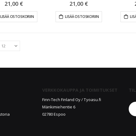
21,00 €
21,00 €
LISÄÄ OSTOSKORIIN
LISÄÄ OSTOSKORIIN
LIS
VERKKOKAUPPA JA TOIMITUKSET
TI
u
Finn-Tech Finland Oy / Tyoasu.fi
Mänkimiehentie 6
storia
02780 Espoo