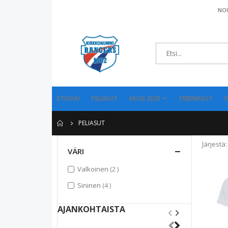
NOU
ETUSIVU
PELIASUT
KAUSI 2020
TREENIASUT
V
PELIASUT
Järjestä
VÄRI
items
Valkoinen
2
items
Sininen
4
AJANKOHTAISTA