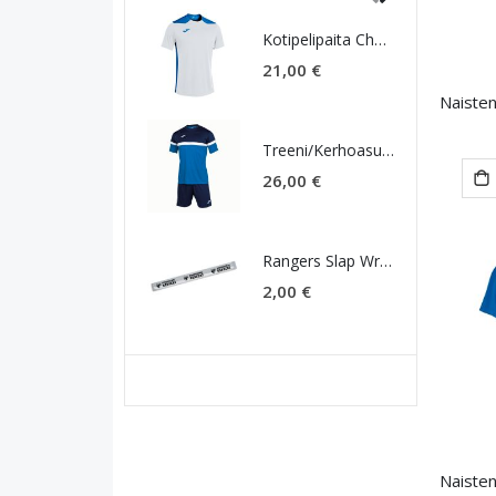
Kotipelipaita Champ VI, valkoinen
21,00 €
Treeni/Kerhoasu Danubio
26,00 €
Rangers Slap Wrap heijastin
2,00 €